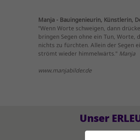
Manja - Bauingenieurin, Künstlerin, D
"Wenn Worte schweigen, dann drücken s
bringen Segen ohne ein Tun, Worte, die
nichts zu fürchten. Allein der Segen e
strömt wieder himmelwärts."
Manja
www.manjabilder.de
Unser ERLE