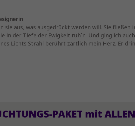
esignerin
ie aus, was ausgedrückt werden will. Sie fließen ins
 in der Tiefe der Ewigkeit ruh`n. Und ging ich auch 
ines Lichts Strahl berührt zärtlich mein Herz. Er dr
UCHTUNGS-PAKET mit ALLEN 