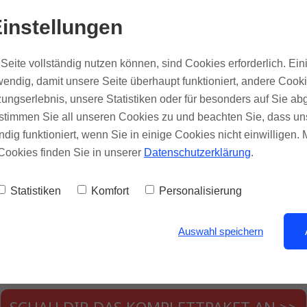
Du bek
instellungen
BONUS
d
Seite vollständig nutzen können, sind Cookies erforderlich. Ein
DIE
2
endig, damit unsere Seite überhaupt funktioniert, andere Cooki
ERL
ungserlebnis, unsere Statistiken oder für besonders auf Sie ab
mit 
te stimmen Sie all unseren Cookies zu und beachten Sie, dass uns
ndig funktioniert, wenn Sie in einige Cookies nicht einwilligen.
Cookies finden Sie in unserer
Datenschutzerklärung
.
Statistiken
Komfort
Personalisierung
bastian Gronbach, Christian Meyer, Marta Soreia, S
Auswahl speichern
Heinz Krug, Gerhard Schrabal, Christina & Hannes Mic
Mario Hirt, Mario Amenti
SCHAU DIR DAS KOMPLETTPAKET AN >>