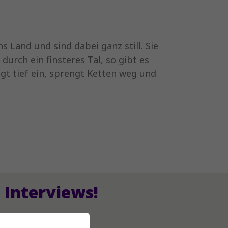
 Land und sind dabei ganz still. Sie
durch ein finsteres Tal, so gibt es
ingt tief ein, sprengt Ketten weg und
Interviews!