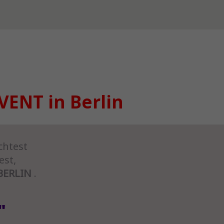
VENT in Berlin
chtest
st,
BERLIN
.
"