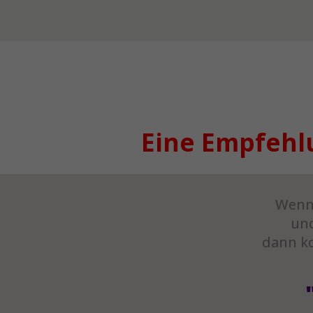
Eine Empfehlu
Wenn 
und
dann 