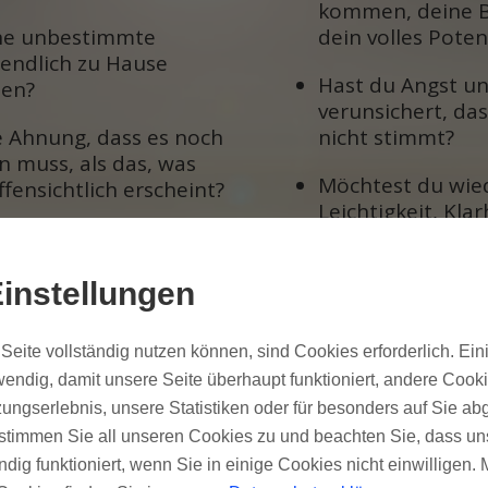
kommen, deine 
ine unbestimmte
dein volles Poten
endlich zu Hause
Hast du Angst un
en?
verunsichert, das
e Ahnung, dass es noch
nicht stimmt?
 muss, als das, was
Möchtest du wie
offensichtlich erscheint?
Leichtigkeit, Kla
st du dich schon lange
Lebendigkeit leb
hema Erleuchtung und
Du wünschst dir 
ht voran?
instellungen
dem Weg und Au
 schon
Gleichgesinnten?
Seite vollständig nutzen können, sind Cookies erforderlich. Ein
ngserfahrungen und
endig, damit unsere Seite überhaupt funktioniert, andere Cooki
Du bist selbst Hei
a wieder hin?
LehrerIn und mö
ungserlebnis, unsere Statistiken oder für besonders auf Sie ab
du deinen
Techniken erlern
te stimmen Sie all unseren Cookies zu und beachten Sie, dass uns
ationsprozess
andere Menschen
ndig funktioniert, wenn Sie in einige Cookies nicht einwilligen.