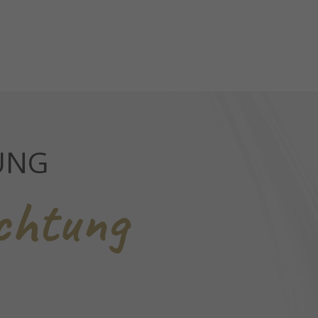
UNG
chtung