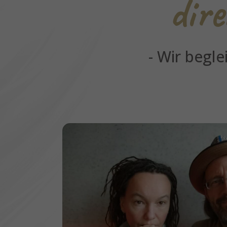
dir
- Wir begl