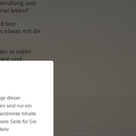
Berufung und
tial leben?
d bist
s etwas mit dir
der in mehr
rheit und
en?
Begleitung auf
stausch mit
ige dieser
es sind nur ein
lerIn, spiritueller
chtest Tools und
gestimmte Inhalte
en, mit denen du
ere Seite für Sie
 erfolgreich
 Mehr