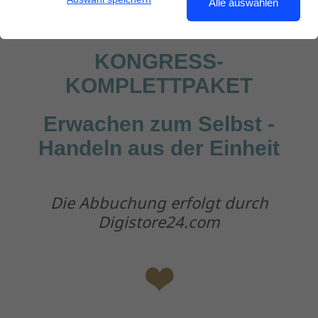
Alle auswählen
KONGRES
S-
KOMPLETTPAKET
Erwachen zum Selbst -
Handeln aus der Einheit
Die Abbuchung erfolgt durch
Digistore24.com