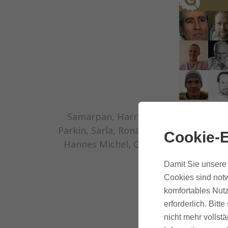
Samarpan, Harrison, Madhukar, Aisha
Parkin, Sarla, Ronald Engert, Prembudd
Cookie-E
Hannes Michel, Gerard Kever, Ralph B
Damit Sie unsere 
Cookies sind notw
komfortables Nutz
erforderlich. Bit
nicht mehr vollstä