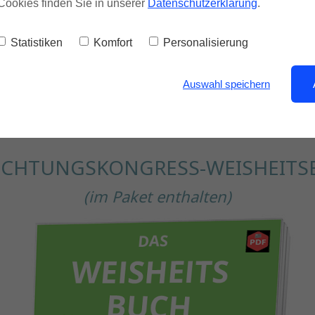
Cookies finden Sie in unserer
Datenschutzerklärung
.
Statistiken
Komfort
Personalisierung
98,50 €
Auswahl speichern
UCHTUNGSKONGRESS-WEISHEITS
(im Paket enthalten)