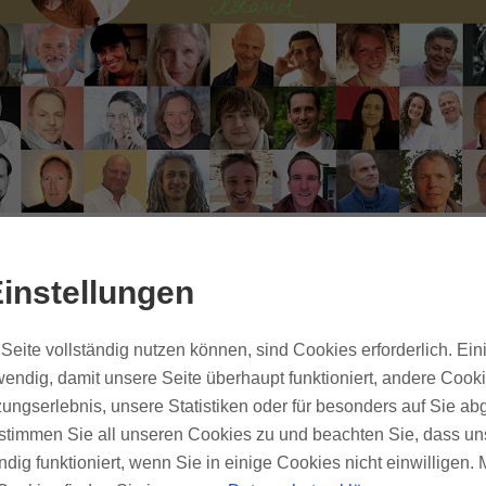
 Salem, Mariananda, Sebastian Gronbach, Shai Tuba
ha, Pyar, Edgar Hofer OWK, Anssi, Gaia, Rania, Pad
instellungen
yrszel, Mari, Andreas Pröhl, Simon Paa, Romeo, Ernst
Überraschungsgäste:
Seite vollständig nutzen können, sind Cookies erforderlich. Ein
Katharina & Thomas Nestelberger, Werner Ablass
endig, damit unsere Seite überhaupt funktioniert, andere Cooki
ungserlebnis, unsere Statistiken oder für besonders auf Sie ab
te stimmen Sie all unseren Cookies zu und beachten Sie, dass uns
ndig funktioniert, wenn Sie in einige Cookies nicht einwilligen.