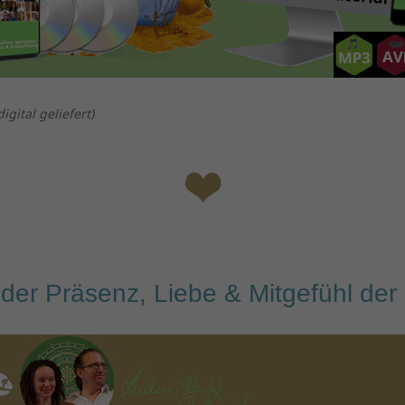
igital geliefert)
 der Präsenz
, Liebe &
Mit
gefühl
der