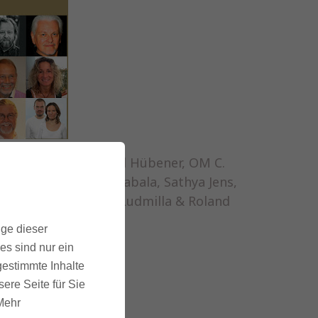
li, Mari Nil, Michael Hübener, OM C.
ma & Torsten, Yod, Nabala, Sathya Jens,
-Peter Flint, Aktu, Ludmilla & Roland
ige dieser
es sind nur ein
gestimmte Inhalte
ere Seite für Sie
 Mehr