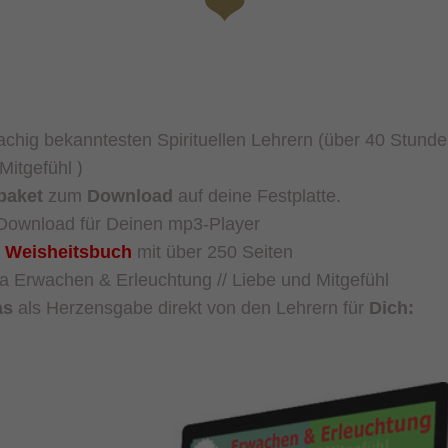
achig
bekanntesten Spirituellen Lehrern (über
40
Stunde
)
Mitgefühl
paket
zum
Download
auf deine Festplatte.
ownload für
Deinen mp3-Player
Weish
eits
buch
mit über 250
Seiten
a Erwachen & Erleuchtung // Liebe und Mitgefühl
as
als Herzensgabe direkt von den Lehrern für
D
ich
: