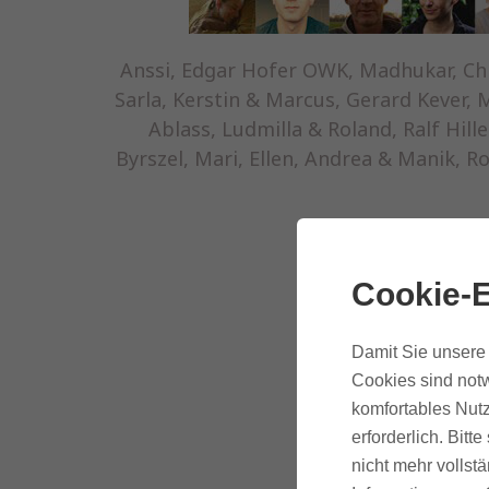
Anssi, Edgar Hofer OWK, Madhukar, Chr
Sarla, Kerstin & Marcus, Gerard Kever,
Ablass, Ludmilla & Roland, Ralf Hil
Byrszel, Mari, Ellen, Andrea & Manik, 
Cookie-E
Damit Sie unsere 
Cookies sind notw
komfortables Nutz
erforderlich. Bit
nicht mehr vollstä