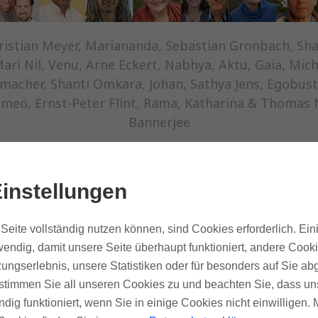
istian Meyer, Mariananda, Sebastian Gronbach, Sha
 Mari Nil, Venu, Arne Eckert, Nabhya, Aktu, Gaia, M
lemacher, Shanti Omkara, Johan, Sathya Jens, Egobust
Romeo, Ernst-Peter Flint, Rama, Katharina & Thoma
Bannerjee
instellungen
Seite vollständig nutzen können, sind Cookies erforderlich. Ein
endig, damit unsere Seite überhaupt funktioniert, andere Cooki
98,50 €
ungserlebnis, unsere Statistiken oder für besonders auf Sie ab
te stimmen Sie all unseren Cookies zu und beachten Sie, dass uns
ndig funktioniert, wenn Sie in einige Cookies nicht einwilligen.