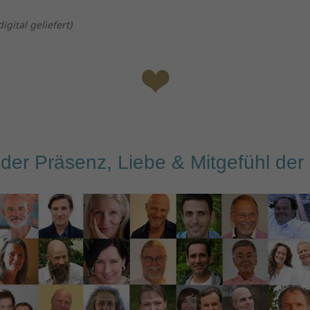
igital geliefert)
 der Präsenz
, Liebe &
Mit
gefühl
der