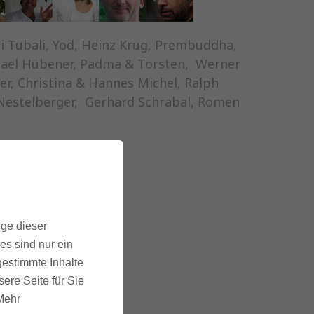
i Tubali, Yod, Heinz Krug, Prembuddha,
ichael Hübener, Padma & Torsten, Werner
er, Christina & Hannes Michel, Ralph
s Nestelberger, Gerhard Schrabal, Romen
ige dieser
es sind nur ein
gestimmte Inhalte
ere Seite für Sie
 Mehr