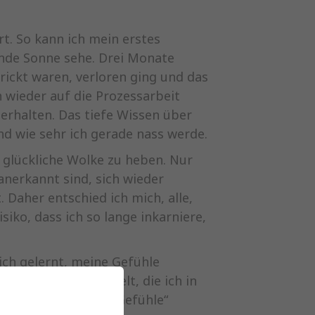
rt. So kann ich mein erstes
ende Sonne sehe. Drei Monate
trickt waren, verloren ging und das
h wieder auf die Prozessarbeit
erhalten. Das tiefe Wissen über
nd wie sehr ich gerade nass werde.
t glückliche Wolke zu heben. Nur
 anerkannt sind, sich wieder
 Daher entschied ich mich, alle,
siko, dass ich so lange inkarniere,
ich gelernt, meine Gefühle
 Methoden entwickelt, die ich in
beim „Satsang der Gefühle“