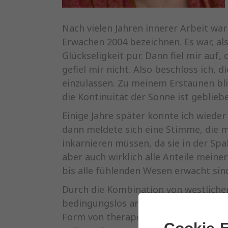
Nach vielen Jahren innerer Arbeit war
Erwachen 2004 bezeichnen. Es war, a
Glückseligkeit pur. Dann fiel mir auf
gefiel mir nicht. Also beschloss ich,
einzulassen. Zu meinem Erstaunen bli
die Kontinuität der Sonne ist geblieb
Einige Jahre später konnte ich wieder
dann meldete sich eine Stimme, die mi
inkarnieren müssen, da sie in der Spa
aber auch wirklich alle Anteile meine
bis alle fühlenden Wesen erwacht sind, 
Durch die Kombination von westlicher
bedingungslos anzuerkennen und mich 
Form von therapeutischen Seminaren,