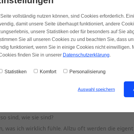
instellungen
ich in 4 Punkten zusammenfassen.
Seite vollständig nutzen können, sind Cookies erforderlich. Ein
endig, damit unsere Seite überhaupt funktioniert, andere Cooki
ungserlebnis, unsere Statistiken oder für besonders auf Sie ab
e so sind, wie sie sind?
te stimmen Sie all unseren Cookies zu und beachten Sie, dass uns
iko, das sie für immer und ewig da bleiben, anerken
ndig funktioniert, wenn Sie in einige Cookies nicht einwilligen.
Cookies finden Sie in unserer
Datenschutzerklärung
.
ir?
Statistiken
Komfort
Personalisierung
as heißt für mich, dass nicht nur meine Eigenarten u
n Gefühle ausgelöst und meine verleugneten Anteil
Auswahl speichern
Spiegel und Auslöser. So wie ich mit mir bin, so is
o sind, wie sie sind?
 was ich wirklich fühle. Allzu oft werden die eigen