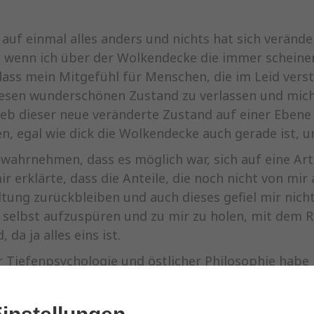
 auf einmal alles anders und nichts hat sich verände
ls wenn ich über der Wolkendecke die immer schein
, dass mein Mitgefühl für Menschen, die im Leid vers
 diesen wunderschönen Zustand zu verlassen und mic
eb dieser neue veränderte Zustand auf einer Ebene 
en, egal wie dick die Wolkendecke auch gerade ist, u
 wahrnehmen, dass es möglich war, sich auf eine Ar
r erklärte, dass die Anteile, die noch nicht von mir
ltung zurückbleiben und auch dieses gefiel mir nicht.
r selbst aufzuspüren und zu mir zu holen, mit dem Ri
da ja alles eins ist.
 Tiefenpsychologie und östlicher Philosophie habe 
so zu lieben, wie ich bin. Und es haben sich eigene
 Einzel- und Paartherapien, Gruppentherapien und 