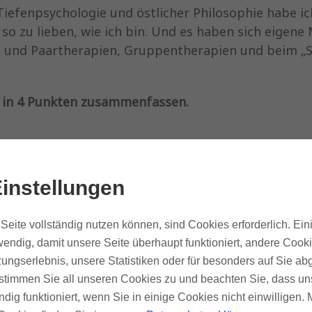
iefenpsychologie und östlicher Philosophie habe ic
 zu lieben, wie ich bin. Und es haben sich eigene 
- und Paartherapien, Gruppentherapien und beim „S
h in 4 Punkten zusammenfassen.
so sind, wie sie sind?
ko, das sie für immer und ewig da bleiben, anerkenn
instellungen
r?
Seite vollständig nutzen können, sind Cookies erforderlich. Ein
endig, damit unsere Seite überhaupt funktioniert, andere Cooki
ungserlebnis, unsere Statistiken oder für besonders auf Sie ab
te stimmen Sie all unseren Cookies zu und beachten Sie, dass uns
s heißt für mich, dass nicht nur meine Eigenarten un
ndig funktioniert, wenn Sie in einige Cookies nicht einwilligen.
ausgelöst und meine verleugneten Anteile gespieg