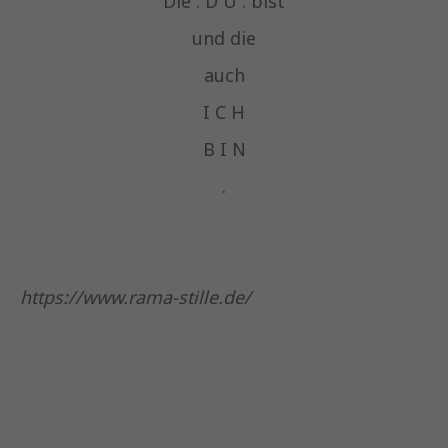
Die . D U . bist
und die
auch
I C H
B I N
.
https://www.rama-stille.de/