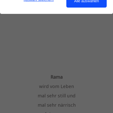
Alle auswählen
Rama
wird vom Leben
mal sehr still und
mal sehr närrisch