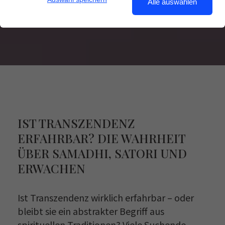
Alle auswählen
IST TRANSZENDENZ
ERFAHRBAR? DIE WAHRHEIT
ÜBER SAMADHI, SATORI UND
ERWACHEN
Ist Transzendenz wirklich erfahrbar – oder
bleibt sie ein abstrakter Begriff aus
spirituellen Traditionen? Viele Suchende