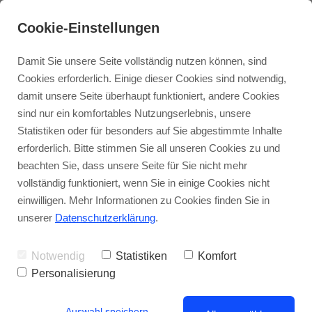
Cookie-Einstellungen
Damit Sie unsere Seite vollständig nutzen können, sind
Cookies erforderlich. Einige dieser Cookies sind notwendig,
damit unsere Seite überhaupt funktioniert, andere Cookies
Gratis Webinar
Bücher
sind nur ein komfortables Nutzungserlebnis, unsere
Statistiken oder für besonders auf Sie abgestimmte Inhalte
Erleuchtung - Blog
Intensivkurs Erleuchtung
Edition Erleuchtung
erforderlich. Bitte stimmen Sie all unseren Cookies zu und
beachten Sie, dass unsere Seite für Sie nicht mehr
vollständig funktioniert, wenn Sie in einige Cookies nicht
TAT-Ausbildung
Erleuchtungskongresse
Wie du inneren Frieden findest und
einwilligen. Mehr Informationen zu Cookies finden Sie in
dein Bewusstsein erweiterst
unserer
Datenschutzerklärung
.
Online Einstieg
Notwendig
Statistiken
Komfort
T-Shirt-Shop
Personalisierung
Auswahl speichern