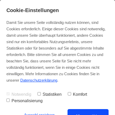
Cookie-Einstellungen
Damit Sie unsere Seite vollständig nutzen können, sind
Cookies erforderlich. Einige dieser Cookies sind notwendig,
damit unsere Seite überhaupt funktioniert, andere Cookies
Spirituelles Erwachen
Gratis Webinar
Bücher
sind nur ein komfortables Nutzungserlebnis, unsere
verstehen:
Statistiken oder für besonders auf Sie abgestimmte Inhalte
Intensivkurs Erleuchtung
Edition Erleuchtung
erforderlich. Bitte stimmen Sie all unseren Cookies zu und
Anzeichen, Phasen,
beachten Sie, dass unsere Seite für Sie nicht mehr
Hindernisse und der wahre
vollständig funktioniert, wenn Sie in einige Cookies nicht
TAT-Ausbildung
Erleuchtungskongresse
Beginn des Weges
einwilligen. Mehr Informationen zu Cookies finden Sie in
unserer
Datenschutzerklärung
.
Online Einstieg
Notwendig
Statistiken
Komfort
T-Shirt-Shop
Personalisierung
Auswahl speichern