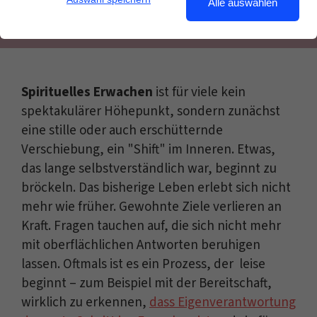
Alle auswählen
Spirituelles Erwachen
ist für viele kein
spektakulärer Höhepunkt, sondern zunächst
eine stille oder auch erschütternde
Verschiebung, ein "Shift" im Inneren. Etwas,
das lange selbstverständlich war, beginnt zu
bröckeln. Das bisherige Leben erlebt sich nicht
mehr wie früher. Gewohnte Ziele verlieren an
Kraft. Fragen tauchen auf, die sich nicht mehr
mit oberflächlichen Antworten beruhigen
lassen. Oftmals ist es ein Prozess, der leise
beginnt – zum Beispiel mit der Bereitschaft,
wirklich zu erkennen,
dass Eigenverantwortung