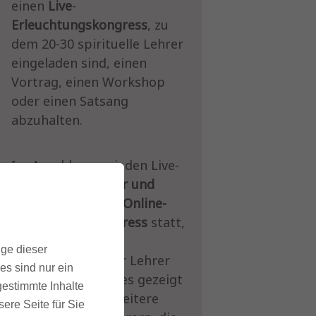
einen
Live
-
Erleuchtungskongress
, zu
dem 20-30 spirituelle Lehrer
eingeladen sind, einen
Vortrag, einen Workshop
oder einen Satsang
abzuhalten.
Im Anschluss an jeden Live-
Kongress
(Frühjahr und
Herbst)
findet ein
Online-
Erleuchtungskongress
statt,
in dem sowohl die
ige dieser
Aufzeichungen der Lehrer
es sind nur ein
des Live-Kongresses gezeigt
gestimmte Inhalte
werden als auch weitere
ere Seite für Sie