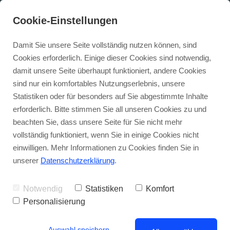
Cookie-Einstellungen
Damit Sie unsere Seite vollständig nutzen können, sind
Cookies erforderlich. Einige dieser Cookies sind notwendig,
damit unsere Seite überhaupt funktioniert, andere Cookies
sind nur ein komfortables Nutzungserlebnis, unsere
Tog
Statistiken oder für besonders auf Sie abgestimmte Inhalte
nav
erforderlich. Bitte stimmen Sie all unseren Cookies zu und
beachten Sie, dass unsere Seite für Sie nicht mehr
vollständig funktioniert, wenn Sie in einige Cookies nicht
einwilligen. Mehr Informationen zu Cookies finden Sie in
Trage dich hier ein für unseren
unserer
Datenschutzerklärung
.
regelmäßigen
Newsletter
,
Neuigkeiten
und
Veranstaltungshinweise.
Notwendig
Statistiken
Komfort
(Jederzeit mit einem Klick abbestellbar)
Personalisierung
Auswahl speichern