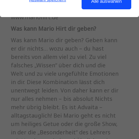
Alle auswählen
www.mariohirt.de
Was kann Mario Hirt dir geben?
Was kann Mario dir geben? Geben kann
er dir nichts… wozu auch – du hast
bereits von allem viel zu viel. Zu viel
falsches „Wissen“ über dich und die
Welt und zu viele ungefühlte Emotionen
in dir. Diese Kombination lässt dich
unentwegt leiden. Von daher kann er dir
nur alles nehmen – bis absolut Nichts
mehr übrig bleibt. Es ist Advaita –
alltagstauglich! Bei Mario geht es nicht
um heiliges Getue oder die große Show,
in der die „Besonderheit“ des Lehrers