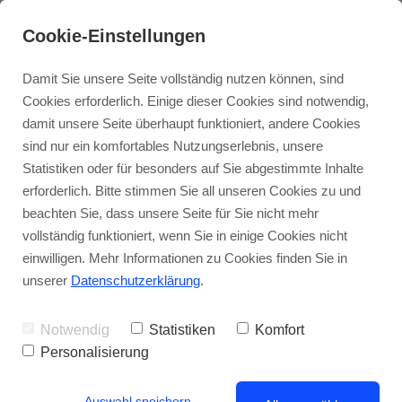
Cookie-Einstellungen
Damit Sie unsere Seite vollständig nutzen können, sind
Cookies erforderlich. Einige dieser Cookies sind notwendig,
damit unsere Seite überhaupt funktioniert, andere Cookies
Gratis Webinar
Bücher
sind nur ein komfortables Nutzungserlebnis, unsere
Statistiken oder für besonders auf Sie abgestimmte Inhalte
Erleuchtung - Blog
Intensivkurs Erleuchtung
Edition Erleuchtung
erforderlich. Bitte stimmen Sie all unseren Cookies zu und
beachten Sie, dass unsere Seite für Sie nicht mehr
vollständig funktioniert, wenn Sie in einige Cookies nicht
TAT-Ausbildung
Erleuchtungskongresse
Wie du inneren Frieden findest und
einwilligen. Mehr Informationen zu Cookies finden Sie in
dein Bewusstsein erweiterst
unserer
Datenschutzerklärung
.
Online Einstieg
Notwendig
Statistiken
Komfort
T-Shirt-Shop
Personalisierung
Auswahl speichern