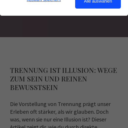
Alle auswählen
TRENNUNG IST ILLUSION: WEGE
ZUM SEIN UND REINEN
BEWUSSTSEIN
Die Vorstellung von Trennung prägt unser
Erleben oft stärker, als wir glauben. Doch
was, wenn sie nur eine Illusion ist? Dieser
Artikel zeigt dir, wie du durch direkte