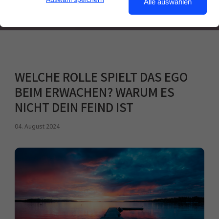
Alle auswählen
WELCHE ROLLE SPIELT DAS EGO
BEIM ERWACHEN? WARUM ES
NICHT DEIN FEIND IST
04. August 2024