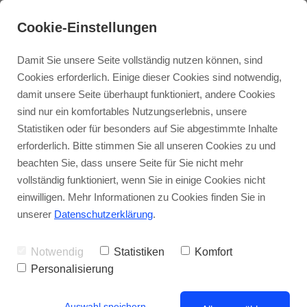
Cookie-Einstellungen
Damit Sie unsere Seite vollständig nutzen können, sind
Cookies erforderlich. Einige dieser Cookies sind notwendig,
damit unsere Seite überhaupt funktioniert, andere Cookies
Gratis Webinar
Bücher
sind nur ein komfortables Nutzungserlebnis, unsere
Erleuchtung - Blog
Statistiken oder für besonders auf Sie abgestimmte Inhalte
Intensivkurs Erleuchtung
Edition Erleuchtung
erforderlich. Bitte stimmen Sie all unseren Cookies zu und
beachten Sie, dass unsere Seite für Sie nicht mehr
vollständig funktioniert, wenn Sie in einige Cookies nicht
TAT-Ausbildung
Erleuchtungskongresse
Wie du inneren Frieden findest
einwilligen. Mehr Informationen zu Cookies finden Sie in
und dein Bewusstsein erweiterst
unserer
Datenschutzerklärung
.
Online Einstieg
Notwendig
Statistiken
Komfort
T-Shirt-Shop
Personalisierung
Auswahl speichern