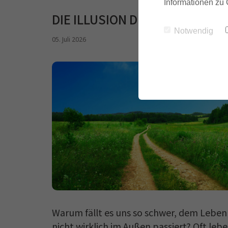
Informationen zu 
DIE ILLUSION DER ANGST: GED
Notwendig
05. Juli 2026
Warum fällt es uns so schwer, dem Leben 
nicht wirklich im Außen passiert? Oft le