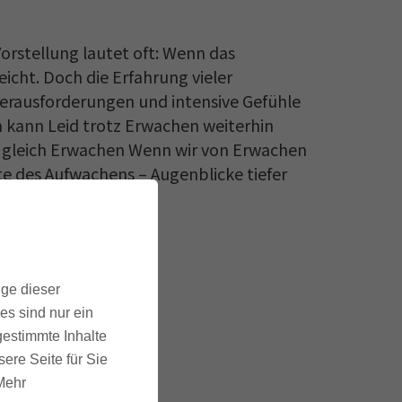
orstellung lautet oft: Wenn das
icht. Doch die Erfahrung vieler
Herausforderungen und intensive Gefühle
m kann Leid trotz Erwachen weiterhin
cht gleich Erwachen Wenn wir von Erwachen
e des Aufwachens – Augenblicke tiefer
ige dieser
es sind nur ein
gestimmte Inhalte
ere Seite für Sie
 Mehr