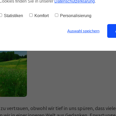
Cookies finden Sie in unserer
Datenschutzerklärung
.
ANKEN SIND NICHT REALITÄT
Statistiken
Komfort
Personalisierung
Auswahl speichern
zu vertrauen, obwohl wir tief in uns spüren, dass vie
ben wir in einer inneren Welt aus Gedanken, Erwartung