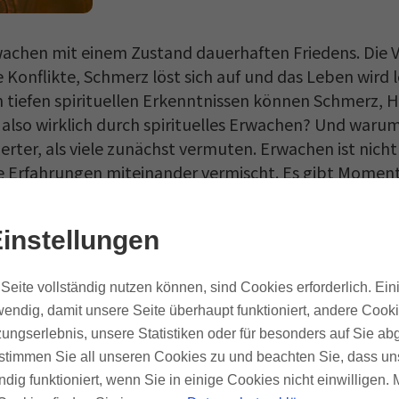
wachen mit einem Zustand dauerhaften Friedens. Die V
onflikte, Schmerz löst sich auf und das Leben wird le
 tiefen spirituellen Erkenntnissen können Schmerz, 
 also wirklich durch spirituelles Erwachen? Und waru
zierter, als viele zunächst vermuten. Erwachen ist ni
e Erfahrungen miteinander vermischt. Es gibt Moment
instellungen
Seite vollständig nutzen können, sind Cookies erforderlich. Ein
endig, damit unsere Seite überhaupt funktioniert, andere Cooki
ungserlebnis, unsere Statistiken oder für besonders auf Sie ab
te stimmen Sie all unseren Cookies zu und beachten Sie, dass uns
ndig funktioniert, wenn Sie in einige Cookies nicht einwilligen.