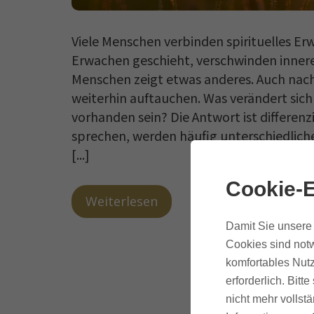
Viele Menschen verbinden spirituelles Er
Erwachen geschieht, verschwinden innere K
Menschen zeigt etwas anderes. Auch nach
weiterhin auftauchen. Was verändert sich
vorhanden sein? Die Antwort ist differen
sprechen, werden häufig unterschiedlich
[...]
Cookie-E
Weiterlesen
Damit Sie unsere 
Cookies sind notw
komfortables Nutz
erforderlich. Bit
nicht mehr vollstä